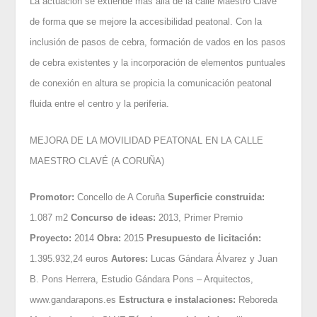
La actuación se extiende más allá de la calle Maestro Clavé
de forma que se mejore la accesibilidad peatonal. Con la
inclusión de pasos de cebra, formación de vados en los pasos
de cebra existentes y la incorporación de elementos puntuales
de conexión en altura se propicia la comunicación peatonal
fluida entre el centro y la periferia.
MEJORA DE LA MOVILIDAD PEATONAL EN LA CALLE
MAESTRO CLAVÉ (A CORUÑA)
Promotor:
Concello de A Coruña
Superficie construida:
1.087 m2
Concurso de ideas:
2013, Primer Premio
Proyecto:
2014
Obra:
2015
Presupuesto de licitación:
1.395.932,24 euros
Autores:
Lucas Gándara Álvarez y Juan
B. Pons Herrera, Estudio Gándara Pons – Arquitectos,
www.gandarapons.es
Estructura e instalaciones:
Reboreda