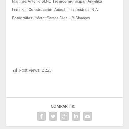
Martínez Antonio SLNE
Técnico municipal:
Angelika
Lorenzen
Construcción:
Arias Infraestructuras S.A.
Fotografías:
Héctor Santos-Díez – BISimages
Post Views:
2.223
COMPARTIR: