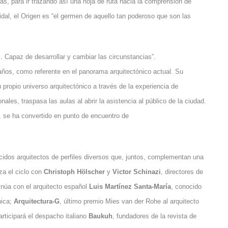
as, para ir trazando así una hoja de ruta hacia la comprensión de
 Vidal, el Origen es “el germen de aquello tan poderoso que son las
. Capaz de desarrollar y cambiar las circunstancias”.
 años, como referente en el panorama arquitectónico actual. Su
propio universo arquitectónico a través de la experiencia de
ales, traspasa las aulas al abrir la asistencia al público de la ciudad.
e, se ha convertido en punto de encuentro de
cidos arquitectos de perfiles diversos que, juntos, complementan una
nza el ciclo con
Christoph Hölscher
y
Victor Schinazi
, directores de
inúa con el arquitecto español
Luis Martínez Santa-María
, conocido
nica;
Arquitectura-G
, último premio Mies van der Rohe al arquitecto
participará el despacho italiano
Baukuh
, fundadores de la revista de