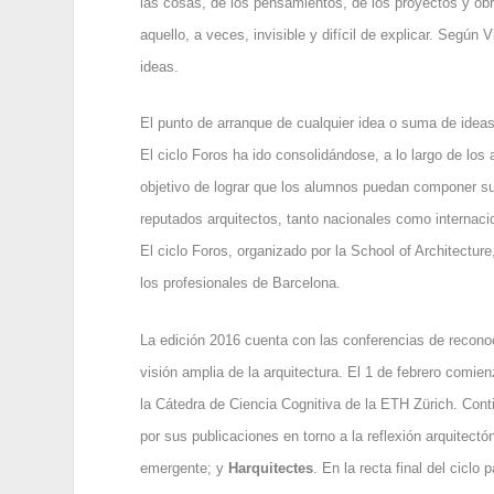
las cosas, de los pensamientos, de los proyectos y obr
aquello, a veces, invisible y difícil de explicar. Según
ideas.
El punto de arranque de cualquier idea o suma de ideas
El ciclo Foros ha ido consolidándose, a lo largo de los
objetivo de lograr que los alumnos puedan componer su 
reputados arquitectos, tanto nacionales como internacion
El ciclo Foros, organizado por la School of Architectur
los profesionales de Barcelona.
La edición 2016 cuenta con las conferencias de recono
visión amplia de la arquitectura. El 1 de febrero comie
la Cátedra de Ciencia Cognitiva de la ETH Zürich. Cont
por sus publicaciones en torno a la reflexión arquitectó
emergente; y
Harquitectes
. En la recta final del ciclo 