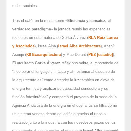
redes sociales.
Tras el café, en la mesa sobre «
Eficiencia y sensatez, el
verdadero paradigma
» la jornada reunió las experiencias
recientes en esta materia de Gorka Álvarez (
RLA Ruiz-Larrea
y Asociados
), Israel Alba (
Israel Alba Architecture
), Anahí
Asenjo (
K8 Ecoarquitectura
) y Mae Durant (
PEZ [estudio]
).
El arquitecto
Gorka Álvarez
reflexionó sobre la importancia de
“incorporar el lenguaje climático y atmosférico al discurso de
la arquitectura así como entender la luz también en clave de
energía térmica y analizar su capacidad conductora y su
función fotosintética” y compartió el proyecto de la sede de la
Agencia Andaluza de la energía en el que la luz se filtra como
un sistema venoso dentro del edificio gracias al trabajo
realizado junto a la industria con los novedosos pozos de luz
y lucernario. A continuación, el arquitecto
Israel Alba
presentó