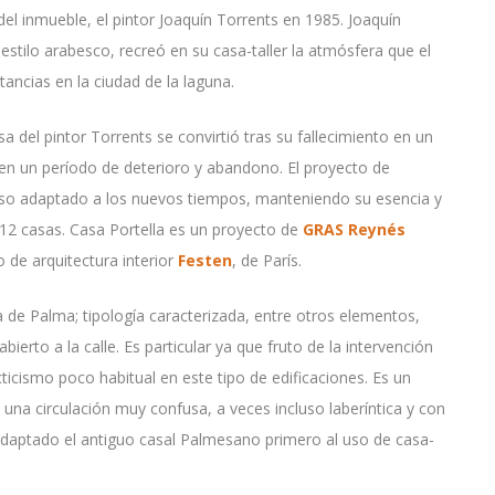
 del inmueble, el pintor Joaquín Torrents en 1985. Joaquín
stilo arabesco, recreó en su casa-taller la atmósfera que el
ancias en la ciudad de la laguna.
asa del pintor Torrents se convirtió tras su fallecimiento en un
 en un período de deterioro y abandono. El proyecto de
 uso adaptado a los nuevos tiempos, manteniendo su esencia y
 12 casas. Casa Portella es un proyecto de
GRAS Reynés
 de arquitectura interior
Festen
, de París.
ca de Palma; tipología caracterizada, entre otros elementos,
ierto a la calle. Es particular ya que fruto de la intervención
icismo poco habitual en este tipo de edificaciones. Es un
on una circulación muy confusa, a veces incluso laberíntica y con
 adaptado el antiguo casal Palmesano primero al uso de casa-