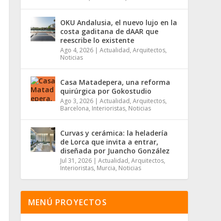
OKU Andalusia, el nuevo lujo en la
costa gaditana de dAAR que
reescribe lo existente
Ago 4, 2026
|
Actualidad
,
Arquitectos
,
Noticias
Casa Matadepera, una reforma
quirúrgica por Gokostudio
Ago 3, 2026
|
Actualidad
,
Arquitectos
,
Barcelona
,
Interioristas
,
Noticias
Curvas y cerámica: la heladería
de Lorca que invita a entrar,
diseñada por Juancho González
Jul 31, 2026
|
Actualidad
,
Arquitectos
,
Interioristas
,
Murcia
,
Noticias
MENÚ PROYECTOS