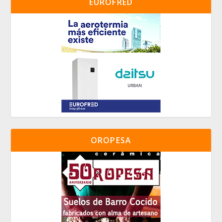
EUROFRED
OROPESA