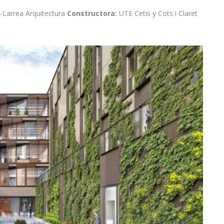
-Larrea Arquitectura
Constructora:
UTE Cetis y Cots i Claret