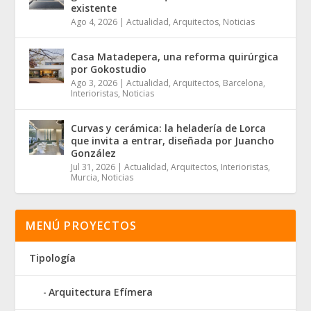
existente
Ago 4, 2026
|
Actualidad
,
Arquitectos
,
Noticias
Casa Matadepera, una reforma quirúrgica
por Gokostudio
Ago 3, 2026
|
Actualidad
,
Arquitectos
,
Barcelona
,
Interioristas
,
Noticias
Curvas y cerámica: la heladería de Lorca
que invita a entrar, diseñada por Juancho
González
Jul 31, 2026
|
Actualidad
,
Arquitectos
,
Interioristas
,
Murcia
,
Noticias
MENÚ PROYECTOS
Tipología
Arquitectura Efímera