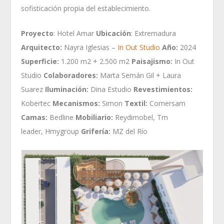
sofisticación propia del establecimiento.
Proyecto
: Hotel Amar
Ubicación
: Extremadura
Arquitecto:
Nayra Iglesias –
In Out Studio
Año:
2024
Superficie:
1.200 m2 + 2.500 m2
Paisajismo:
In Out
Studio
Colaboradores:
Marta Semán Gil + Laura
Suarez
Iluminación:
Dina Estudio
Revestimientos:
Kobertec
Mecanismos:
Simon
Textil:
Comersam
Camas:
Bedline
Mobiliario:
Reydimobel, Tm
leader, Hmygroup
Grifería:
MZ del Río