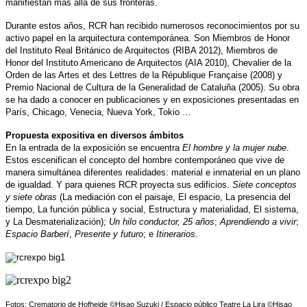
manifiestan más allá de sus fronteras.
Durante estos años, RCR han recibido numerosos reconocimientos por su
activo papel en la arquitectura contemporánea.
Son Miembros de Honor
del Instituto Real Británico de Arquitectos (RIBA 2012), Miembros de
Honor del Instituto Americano de Arquitectos (AIA 2010), Chevalier de la
Orden de las Artes et des Lettres de la République Française
(2008) y
Premio Nacional de Cultura de la Generalidad de Cataluña (2005).
Su obra
se ha dado a conocer en publicaciones y en exposiciones presentadas en
París, Chicago, Venecia, Nueva York, Tokio …
Propuesta expositiva en diversos ámbitos
En la entrada de la exposición se encuentra
El hombre y la mujer nube
.
Estos escenifican el concepto del hombre contemporáneo que vive de
manera simultánea diferentes realidades: material e inmaterial en un plano
de igualdad.
Y para quienes RCR proyecta sus edificios.
Siete conceptos
y siete obras
(La mediación con el paisaje, El espacio, La presencia del
tiempo, La función pública y social, Estructura y materialidad, El sistema,
y ​​La
Desmaterialización);
Un hilo conductor, 25 años
;
Aprendiendo a vivir
;
Espacio Barberí
,
Presente y futuro
;
e
Itinerarios
.
Fotos: Crematorio de Hofheide
©
Hisao Suzuki / Espacio público Teatre La Lira
©
Hisao