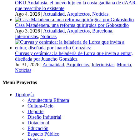
OKU Andalusia, el nuevo lujo en la costa gaditana de dAAR
que reescribe lo existente
Ago 4, 2026
|
Actualidad
,
Arquitectos
,
Noticias
Casa Matadepera, una reforma quirúrgica por Gokostudio
Ago 3, 2026
|
Actualidad
,
Arquitectos
,
Barcelona
,
Interioristas
,
Noticias
Curvas y cerámica: la heladería de Lorca que invita a entrar,
diseñada por Juancho González
Jul 31, 2026
|
Actualidad
,
Arquitectos
,
Interioristas
,
Murcia
,
Noticias
Menú Proyectos
Tipología
Arquitectura Efímera
Cultura-Ocio
Deporte
Diseño Industrial
Dotacional
Educación
Espacio Público
Hotelero