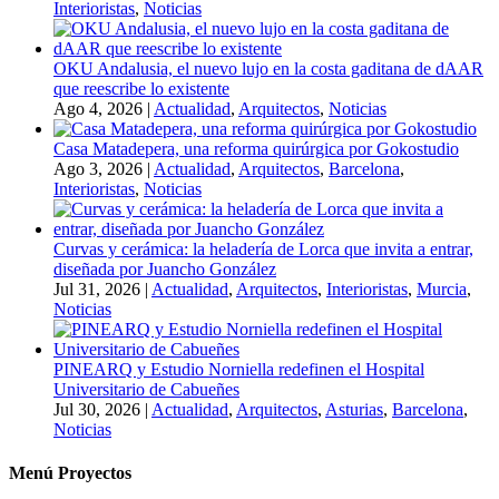
Interioristas
,
Noticias
OKU Andalusia, el nuevo lujo en la costa gaditana de dAAR
que reescribe lo existente
Ago 4, 2026
|
Actualidad
,
Arquitectos
,
Noticias
Casa Matadepera, una reforma quirúrgica por Gokostudio
Ago 3, 2026
|
Actualidad
,
Arquitectos
,
Barcelona
,
Interioristas
,
Noticias
Curvas y cerámica: la heladería de Lorca que invita a entrar,
diseñada por Juancho González
Jul 31, 2026
|
Actualidad
,
Arquitectos
,
Interioristas
,
Murcia
,
Noticias
PINEARQ y Estudio Norniella redefinen el Hospital
Universitario de Cabueñes
Jul 30, 2026
|
Actualidad
,
Arquitectos
,
Asturias
,
Barcelona
,
Noticias
Menú Proyectos