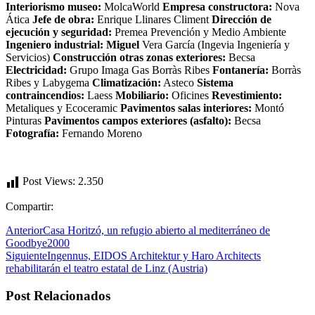
Interiorismo museo:
MolcaWorld
Empresa constructora:
Nova
Ática
Jefe de obra:
Enrique Llinares Climent
Dirección de
ejecución y seguridad:
Premea Prevención y Medio Ambiente
Ingeniero industrial: Miguel
Vera García (Ingevia Ingeniería y
Servicios)
Construcción otras zonas exteriores:
Becsa
Electricidad:
Grupo Imaga Gas Borràs Ribes
Fontanería:
Borràs
Ribes y Labygema
Climatización:
Asteco
Sistema
contraincendios:
Laess
Mobiliario:
Oficines
Revestimiento:
Metaliques y Ecoceramic
Pavimentos salas interiores:
Montó
Pinturas
Pavimentos campos exteriores (asfalto):
Becsa
Fotografía:
Fernando Moreno
Post Views:
2.350
Compartir:
Anterior
Casa Horitzó, un refugio abierto al mediterráneo de
Goodbye2000
Siguiente
Ingennus, EIDOS Architektur y Haro Architects
rehabilitarán el teatro estatal de Linz (Austria)
Post Relacionados