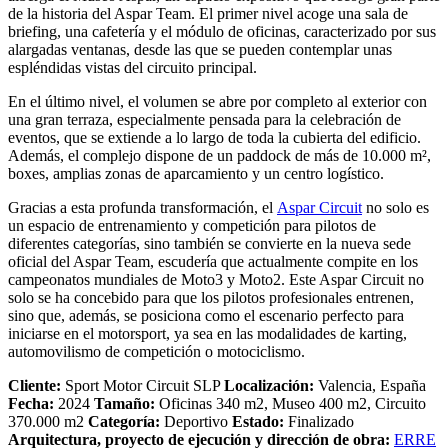
de la historia del Aspar Team. El primer nivel acoge una sala de
briefing, una cafetería y el módulo de oficinas, caracterizado por sus
alargadas ventanas, desde las que se pueden contemplar unas
espléndidas vistas del circuito principal.
En el último nivel, el volumen se abre por completo al exterior con
una gran terraza, especialmente pensada para la celebración de
eventos, que se extiende a lo largo de toda la cubierta del edificio.
Además, el complejo dispone de un paddock de más de 10.000 m²,
boxes, amplias zonas de aparcamiento y un centro logístico.
Gracias a esta profunda transformación, el
Aspar Circuit
no solo es
un espacio de entrenamiento y competición para pilotos de
diferentes categorías, sino también se convierte en la nueva sede
oficial del Aspar Team, escudería que actualmente compite en los
campeonatos mundiales de Moto3 y Moto2. Este Aspar Circuit no
solo se ha concebido para que los pilotos profesionales entrenen,
sino que, además, se posiciona como el escenario perfecto para
iniciarse en el motorsport, ya sea en las modalidades de karting,
automovilismo de competición o motociclismo.
Cliente:
Sport Motor Circuit SLP
Localización:
Valencia, España
Fecha:
2024
Tamaño:
Oficinas 340 m2, Museo 400 m2, Circuito
370.000 m2
Categoría:
Deportivo
Estado:
Finalizado
Arquitectura, proyecto de ejecución y dirección de obra:
ERRE