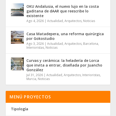
OKU Andalusia, el nuevo lujo en la costa
gaditana de dAAR que reescribe lo
existente
Ago 4, 2026
|
Actualidad
,
Arquitectos
,
Noticias
Casa Matadepera, una reforma quirúrgica
por Gokostudio
Ago 3, 2026
|
Actualidad
,
Arquitectos
,
Barcelona
,
Interioristas
,
Noticias
Curvas y cerámica: la heladería de Lorca
que invita a entrar, diseñada por Juancho
González
Jul 31, 2026
|
Actualidad
,
Arquitectos
,
Interioristas
,
Murcia
,
Noticias
MENÚ PROYECTOS
Tipología