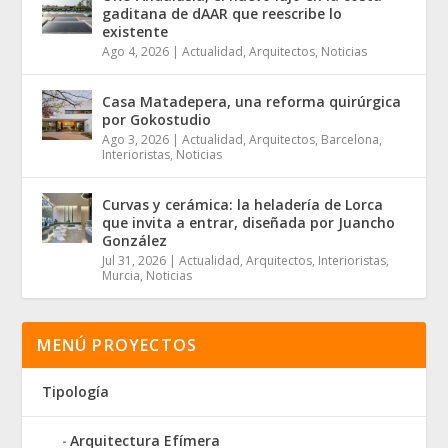
gaditana de dAAR que reescribe lo
existente
Ago 4, 2026
|
Actualidad
,
Arquitectos
,
Noticias
Casa Matadepera, una reforma quirúrgica
por Gokostudio
Ago 3, 2026
|
Actualidad
,
Arquitectos
,
Barcelona
,
Interioristas
,
Noticias
Curvas y cerámica: la heladería de Lorca
que invita a entrar, diseñada por Juancho
González
Jul 31, 2026
|
Actualidad
,
Arquitectos
,
Interioristas
,
Murcia
,
Noticias
MENÚ PROYECTOS
Tipología
Arquitectura Efímera