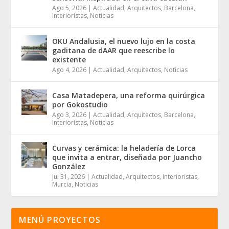
Ago 5, 2026
|
Actualidad
,
Arquitectos
,
Barcelona
,
Interioristas
,
Noticias
OKU Andalusia, el nuevo lujo en la costa
gaditana de dAAR que reescribe lo
existente
Ago 4, 2026
|
Actualidad
,
Arquitectos
,
Noticias
Casa Matadepera, una reforma quirúrgica
por Gokostudio
Ago 3, 2026
|
Actualidad
,
Arquitectos
,
Barcelona
,
Interioristas
,
Noticias
Curvas y cerámica: la heladería de Lorca
que invita a entrar, diseñada por Juancho
González
Jul 31, 2026
|
Actualidad
,
Arquitectos
,
Interioristas
,
Murcia
,
Noticias
MENÚ PROYECTOS