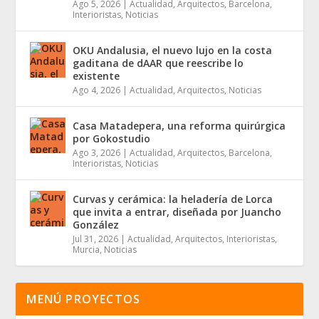
Ago 5, 2026
|
Actualidad
,
Arquitectos
,
Barcelona
,
Interioristas
,
Noticias
OKU Andalusia, el nuevo lujo en la costa
gaditana de dAAR que reescribe lo
existente
Ago 4, 2026
|
Actualidad
,
Arquitectos
,
Noticias
Casa Matadepera, una reforma quirúrgica
por Gokostudio
Ago 3, 2026
|
Actualidad
,
Arquitectos
,
Barcelona
,
Interioristas
,
Noticias
Curvas y cerámica: la heladería de Lorca
que invita a entrar, diseñada por Juancho
González
Jul 31, 2026
|
Actualidad
,
Arquitectos
,
Interioristas
,
Murcia
,
Noticias
MENÚ PROYECTOS