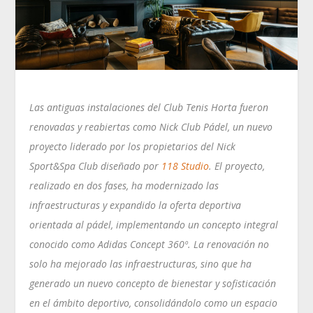
Las antiguas instalaciones del Club Tenis Horta fueron
renovadas y reabiertas como Nick Club Pádel, un nuevo
proyecto liderado por los propietarios del Nick
Sport&Spa Club diseñado por
118 Studio
. El proyecto,
realizado en dos fases, ha modernizado las
infraestructuras y expandido la oferta deportiva
orientada al pádel, implementando un concepto integral
conocido como Adidas Concept 360º. La renovación no
solo ha mejorado las infraestructuras, sino que ha
generado un nuevo concepto de bienestar y sofisticación
en el ámbito deportivo, consolidándolo como un espacio