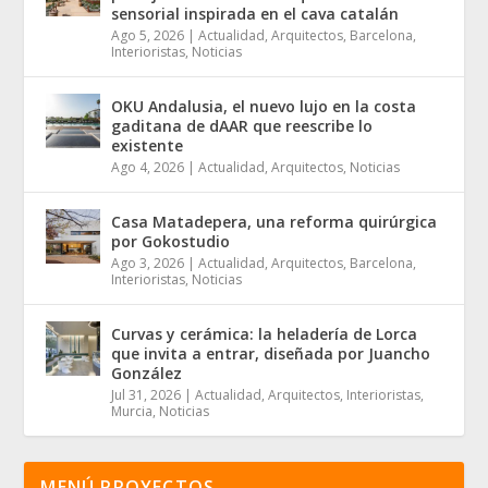
sensorial inspirada en el cava catalán
Ago 5, 2026
|
Actualidad
,
Arquitectos
,
Barcelona
,
Interioristas
,
Noticias
OKU Andalusia, el nuevo lujo en la costa
gaditana de dAAR que reescribe lo
existente
Ago 4, 2026
|
Actualidad
,
Arquitectos
,
Noticias
Casa Matadepera, una reforma quirúrgica
por Gokostudio
Ago 3, 2026
|
Actualidad
,
Arquitectos
,
Barcelona
,
Interioristas
,
Noticias
Curvas y cerámica: la heladería de Lorca
que invita a entrar, diseñada por Juancho
González
Jul 31, 2026
|
Actualidad
,
Arquitectos
,
Interioristas
,
Murcia
,
Noticias
MENÚ PROYECTOS