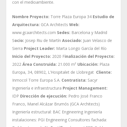
con el medioambiente.
Nombre Proyecto:
Torre Plaza Europa 34
Estudio de
Arquitectura:
GCA Architects
Web:
www.gcaarchitects.com
Sedes:
Barcelona y Madrid
S
ocio:
Josep Riu de Martín
Asociado:
Juan Velasco de
Sierra
Project Leader:
Marta Longo García del Río
Inicio del Proyecto:
2020 F
inalización del Proyecto:
2022
Área Construida:
21.000 m²
Ubicación:
Plaza
Europa, 34, 08902, L’Hospitalet de Llobregat
Cliente:
Inmocol Torre Europa S.A.
Contratista:
Sacyr
Ingeniería e infraestructura
Project Management:
IDP
Dirección de ejecución:
Pedro José Franco
Franco, Manel Alcázar Brumós (GCA Architects)
Ingeniería estructural: BAC Engineering Ingeniería
instalaciones: PGI Engineering Consultores fachada: