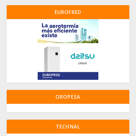
EUROFRED
OROPESA
TECHNAL