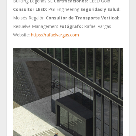
Building Legends SL
Certificaciones:
LEED Gold
Consultor LEED:
PGI Engineering
Seguridad y Salud:
Moisés Regalón
Consultor de Transporte Vertical:
Resuelve Management
Fotógrafo:
Rafael Vargas
Website:
https://rafaelvargas.com