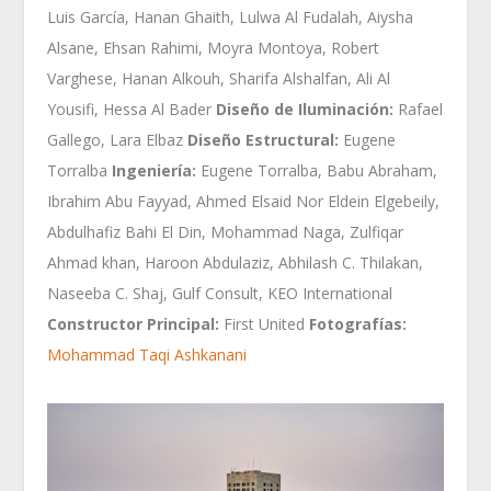
Luis García, Hanan Ghaith, Lulwa Al Fudalah, Aiysha
Alsane, Ehsan Rahimi, Moyra Montoya, Robert
Varghese, Hanan Alkouh, Sharifa Alshalfan, Ali Al
Yousifi, Hessa Al Bader
Diseño de Iluminación:
Rafael
Gallego, Lara Elbaz
Diseño Estructural:
Eugene
Torralba
Ingeniería:
Eugene Torralba, Babu Abraham,
Ibrahim Abu Fayyad, Ahmed Elsaid Nor Eldein Elgebeily,
Abdulhafiz Bahi El Din, Mohammad Naga, Zulfiqar
Ahmad khan, Haroon Abdulaziz, Abhilash C. Thilakan,
Naseeba C. Shaj, Gulf Consult, KEO International
Constructor Principal:
First United
Fotografías:
Mohammad Taqi Ashkanani