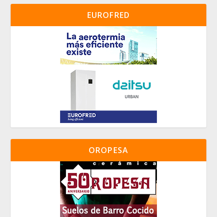
EUROFRED
OROPESA