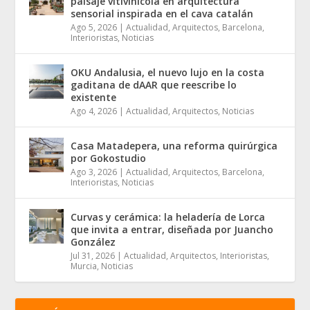
paisaje vitivinícola en arquitectura
sensorial inspirada en el cava catalán
Ago 5, 2026
|
Actualidad
,
Arquitectos
,
Barcelona
,
Interioristas
,
Noticias
OKU Andalusia, el nuevo lujo en la costa
gaditana de dAAR que reescribe lo
existente
Ago 4, 2026
|
Actualidad
,
Arquitectos
,
Noticias
Casa Matadepera, una reforma quirúrgica
por Gokostudio
Ago 3, 2026
|
Actualidad
,
Arquitectos
,
Barcelona
,
Interioristas
,
Noticias
Curvas y cerámica: la heladería de Lorca
que invita a entrar, diseñada por Juancho
González
Jul 31, 2026
|
Actualidad
,
Arquitectos
,
Interioristas
,
Murcia
,
Noticias