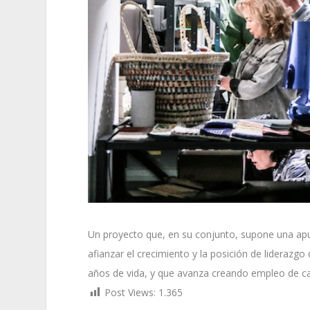
Un proyecto que, en su conjunto, supone una apue
afianzar el crecimiento y la posición de liderazgo
años de vida, y que avanza creando empleo de ca
Post Views:
1.365