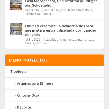
Casa Matadepera, una reforma quirúrgica
por Gokostudio
Ago 3, 2026
|
Actualidad
,
Arquitectos
,
Barcelona
,
Interioristas
,
Noticias
Curvas y cerámica: la heladería de Lorca
que invita a entrar, diseñada por Juancho
González
Jul 31, 2026
|
Actualidad
,
Arquitectos
,
Interioristas
,
Murcia
,
Noticias
MENÚ PROYECTOS
Tipología
Arquitectura Efímera
Cultura-Ocio
Deporte