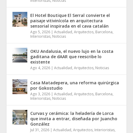
Interioristas
,
Noticias
El Hotel Boutique El Serral convierte el
paisaje vitivinícola en arquitectura
sensorial inspirada en el cava catalán
Ago 5, 2026
|
Actualidad
,
Arquitectos
,
Barcelona
,
Interioristas
,
Noticias
OKU Andalusia, el nuevo lujo en la costa
gaditana de dAAR que reescribe lo
existente
Ago 4, 2026
|
Actualidad
,
Arquitectos
,
Noticias
Casa Matadepera, una reforma quirúrgica
por Gokostudio
Ago 3, 2026
|
Actualidad
,
Arquitectos
,
Barcelona
,
Interioristas
,
Noticias
Curvas y cerámica: la heladería de Lorca
que invita a entrar, diseñada por Juancho
González
Jul 31, 2026
|
Actualidad
,
Arquitectos
,
Interioristas
,