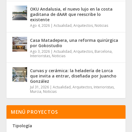
OKU Andalusia, el nuevo lujo en la costa
gaditana de dAAR que reescribe lo
existente
Ago 4, 2026
|
Actualidad
,
Arquitectos
,
Noticias
Casa Matadepera, una reforma quirúrgica
por Gokostudio
Ago 3, 2026
|
Actualidad
,
Arquitectos
,
Barcelona
,
Interioristas
,
Noticias
Curvas y cerámica: la heladería de Lorca
que invita a entrar, diseñada por Juancho
González
Jul 31, 2026
|
Actualidad
,
Arquitectos
,
Interioristas
,
Murcia
,
Noticias
MENÚ PROYECTOS
Tipología