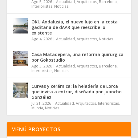
Ago 5, 2026
|
Actualidad
,
Arquitectos
,
Barcelona
,
Interioristas
,
Noticias
OKU Andalusia, el nuevo lujo en la costa
gaditana de dAAR que reescribe lo
existente
Ago 4, 2026
|
Actualidad
,
Arquitectos
,
Noticias
Casa Matadepera, una reforma quirúrgica
por Gokostudio
Ago 3, 2026
|
Actualidad
,
Arquitectos
,
Barcelona
,
Interioristas
,
Noticias
Curvas y cerámica: la heladería de Lorca
que invita a entrar, diseñada por Juancho
González
Jul 31, 2026
|
Actualidad
,
Arquitectos
,
Interioristas
,
Murcia
,
Noticias
MENÚ PROYECTOS