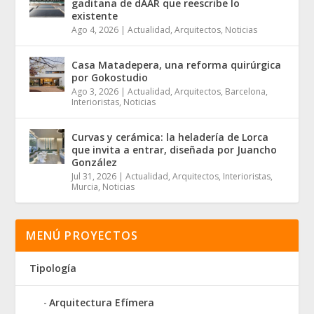
gaditana de dAAR que reescribe lo
existente
Ago 4, 2026
|
Actualidad
,
Arquitectos
,
Noticias
Casa Matadepera, una reforma quirúrgica
por Gokostudio
Ago 3, 2026
|
Actualidad
,
Arquitectos
,
Barcelona
,
Interioristas
,
Noticias
Curvas y cerámica: la heladería de Lorca
que invita a entrar, diseñada por Juancho
González
Jul 31, 2026
|
Actualidad
,
Arquitectos
,
Interioristas
,
Murcia
,
Noticias
MENÚ PROYECTOS
Tipología
Arquitectura Efímera