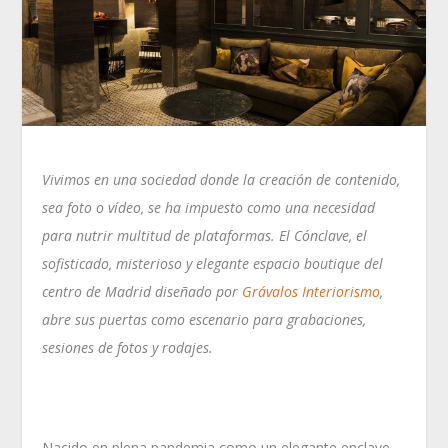
Vivimos en una sociedad donde la creación de contenido,
sea foto o vídeo, se ha impuesto como una necesidad
para nutrir multitud de plataformas. El Cónclave, el
sofisticado, misterioso y elegante espacio boutique del
centro de Madrid diseñado por
Grávalos Interiorismo
,
abre sus puertas como escenario para grabaciones,
sesiones de fotos y rodajes.
Nacido en plena pandemia como un elegante enclave