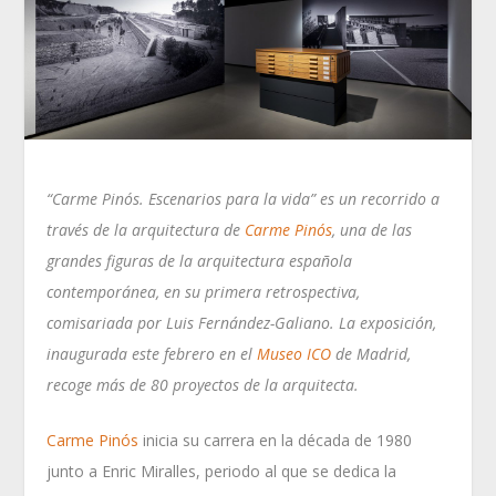
“Carme Pinós. Escenarios para la vida” es un recorrido a
través de la arquitectura de
Carme Pinós
, una de las
grandes figuras de la arquitectura española
contemporánea, en su primera retrospectiva,
comisariada por Luis Fernández-Galiano. La exposición,
inaugurada este febrero en el
Museo ICO
de Madrid,
recoge más de 80 proyectos de la arquitecta.
Carme Pinós
inicia su carrera en la década de 1980
junto a Enric Miralles, periodo al que se dedica la