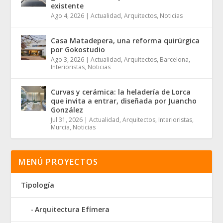
existente
Ago 4, 2026
|
Actualidad
,
Arquitectos
,
Noticias
Casa Matadepera, una reforma quirúrgica
por Gokostudio
Ago 3, 2026
|
Actualidad
,
Arquitectos
,
Barcelona
,
Interioristas
,
Noticias
Curvas y cerámica: la heladería de Lorca
que invita a entrar, diseñada por Juancho
González
Jul 31, 2026
|
Actualidad
,
Arquitectos
,
Interioristas
,
Murcia
,
Noticias
MENÚ PROYECTOS
Tipología
Arquitectura Efímera