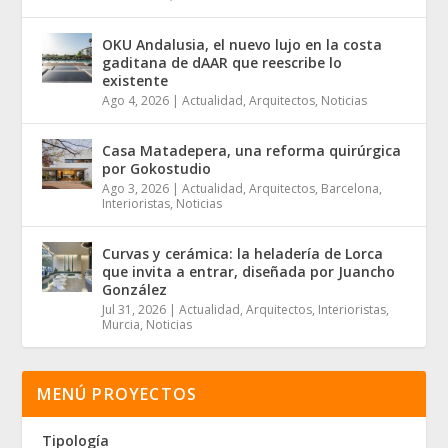
OKU Andalusia, el nuevo lujo en la costa
gaditana de dAAR que reescribe lo
existente
Ago 4, 2026
|
Actualidad
,
Arquitectos
,
Noticias
Casa Matadepera, una reforma quirúrgica
por Gokostudio
Ago 3, 2026
|
Actualidad
,
Arquitectos
,
Barcelona
,
Interioristas
,
Noticias
Curvas y cerámica: la heladería de Lorca
que invita a entrar, diseñada por Juancho
González
Jul 31, 2026
|
Actualidad
,
Arquitectos
,
Interioristas
,
Murcia
,
Noticias
MENÚ PROYECTOS
Tipología