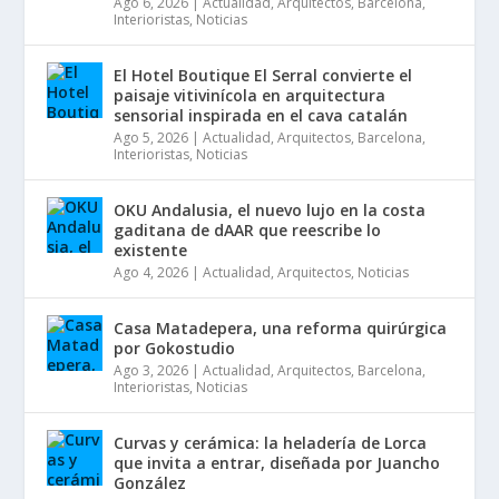
Ago 6, 2026
|
Actualidad
,
Arquitectos
,
Barcelona
,
Interioristas
,
Noticias
El Hotel Boutique El Serral convierte el
paisaje vitivinícola en arquitectura
sensorial inspirada en el cava catalán
Ago 5, 2026
|
Actualidad
,
Arquitectos
,
Barcelona
,
Interioristas
,
Noticias
OKU Andalusia, el nuevo lujo en la costa
gaditana de dAAR que reescribe lo
existente
Ago 4, 2026
|
Actualidad
,
Arquitectos
,
Noticias
Casa Matadepera, una reforma quirúrgica
por Gokostudio
Ago 3, 2026
|
Actualidad
,
Arquitectos
,
Barcelona
,
Interioristas
,
Noticias
Curvas y cerámica: la heladería de Lorca
que invita a entrar, diseñada por Juancho
González