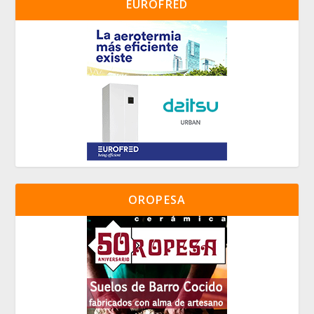
EUROFRED
OROPESA