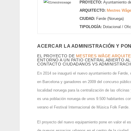
PROYECTO:
Ayuntamiento de
ARQUITECTO:
Mestres Wåge 
CIUDAD:
Førde (Noruega)
TIPOLOGÍA:
Dotacional / Ofi
ACERCAR LA ADMINISTRACIÓN Y PON
EL PROYECTO DE
MESTRES WÅGE ARQUIT
ENTORNO A UN PATIO CENTRAL ABIERTO AL
CONTACTO CIUDADANOS VS ADMINISTRACI
En 2014 se inauguró el nuevo ayuntamiento de Førde, 
en Barcelona y ganadores en 2009 del concurso público 
localidad noruega para la centralización de las oficina
es una población noruega de unos 9.500 habitantes con 
verano el Festival Internacional de Música Folk Førde.
El proyecto del nuevo equipamiento pone en valor el esp
de nuevos espacios urbanos en el centro de la ciudad. Pa