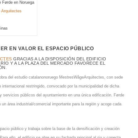
 Førde en Noruega
Arquitectes
cinas
ER EN VALOR EL ESPACIO PÚBLICO
ECTES
GRACIAS A LA DISPOSICIÓN DEL EDIFICIO
 RÍO Y A LA PLAZA DEL MERCADO FAVORECE EL
ÓN.
obra del estudio catalanonoruego MestresWågeArquitectes, con sede
internacional restringido, convocado por la municipalidad de dicha
s y servicios públicos del ayuntamiento en una única edificación. Førde
un área industrial/comercial importante para la región y acoge cada
acio público y trabaja sobre la base de la densificación y creación
ra ello, el edificio se abre en su fachada principal al río y conecta