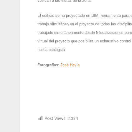
vuelcan a las vistas de la zona.
El edificio se ha proyectado en BIM, herramienta para e
trabajo simultáneo en el proyecto de todas las discipli
trabajado simultáneamente desde 5 localizaciones euro
virtual del proyecto que posibilita un exhaustivo contro
huella ecológica.
Fotografías:
José Hevia
Post Views:
2.034