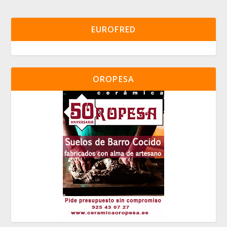
EUROFRED
OROPESA