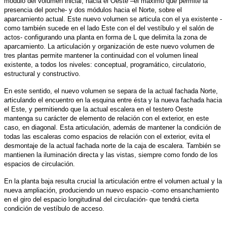
módulo del volumen inicial, hacia el Oeste –el máximo que permite la
presencia del porche- y dos módulos hacia el Norte, sobre el
aparcamiento actual. Este nuevo volumen se articula con el ya existente -
como también sucede en el lado Este con el del vestíbulo y el salón de
actos- configurando una planta en forma de L que delimita la zona de
aparcamiento. La articulación y organización de este nuevo volumen de
tres plantas permite mantener la continuidad con el volumen lineal
existente, a todos los niveles: conceptual, programático, circulatorio,
estructural y constructivo.
En este sentido, el nuevo volumen se separa de la actual fachada Norte,
articulando el encuentro en la esquina entre ésta y la nueva fachada hacia
el Este, y permitiendo que la actual escalera en el testero Oeste
mantenga su carácter de elemento de relación con el exterior, en este
caso, en diagonal. Esta articulación, además de mantener la condición de
todas las escaleras como espacios de relación con el exterior, evita el
desmontaje de la actual fachada norte de la caja de escalera. También se
mantienen la iluminación directa y las vistas, siempre como fondo de los
espacios de circulación.
En la planta baja resulta crucial la articulación entre el volumen actual y la
nueva ampliación, produciendo un nuevo espacio -como ensanchamiento
en el giro del espacio longitudinal del circulación- que tendrá cierta
condición de vestíbulo de acceso.