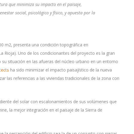
ura que minimiza su impacto en el paisaje,
enestar social, psicológico y físico, y apuesta por la
000 m2, presenta una condición topográfica en
La Rioja). Uno de los condicionantes del proyecto es la gran
mo su situación en las afueras del núcleo urbano en un entorno
tects
ha sido minimizar el impacto paisajístico de la nueva
r las referencias a las viviendas tradicionales de la zona con
endiente del solar con escalonamientos de sus volúmenes que
ine, la mejor integración en el paisaje de la Sierra de
la percepción del edificio sea la de un conjunto con piezas