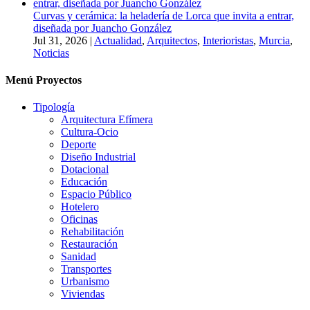
Curvas y cerámica: la heladería de Lorca que invita a entrar,
diseñada por Juancho González
Jul 31, 2026
|
Actualidad
,
Arquitectos
,
Interioristas
,
Murcia
,
Noticias
Menú Proyectos
Tipología
Arquitectura Efímera
Cultura-Ocio
Deporte
Diseño Industrial
Dotacional
Educación
Espacio Público
Hotelero
Oficinas
Rehabilitación
Restauración
Sanidad
Transportes
Urbanismo
Viviendas