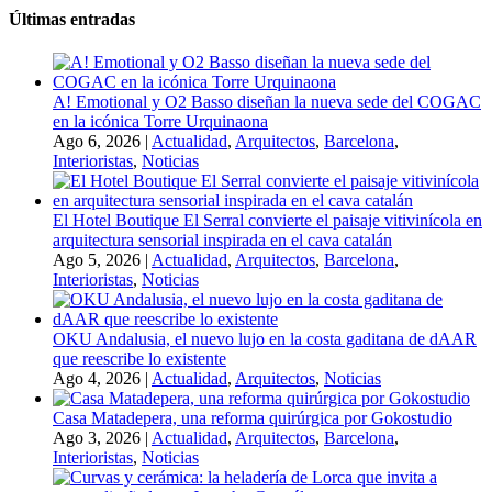
Últimas entradas
A! Emotional y O2 Basso diseñan la nueva sede del COGAC
en la icónica Torre Urquinaona
Ago 6, 2026
|
Actualidad
,
Arquitectos
,
Barcelona
,
Interioristas
,
Noticias
El Hotel Boutique El Serral convierte el paisaje vitivinícola en
arquitectura sensorial inspirada en el cava catalán
Ago 5, 2026
|
Actualidad
,
Arquitectos
,
Barcelona
,
Interioristas
,
Noticias
OKU Andalusia, el nuevo lujo en la costa gaditana de dAAR
que reescribe lo existente
Ago 4, 2026
|
Actualidad
,
Arquitectos
,
Noticias
Casa Matadepera, una reforma quirúrgica por Gokostudio
Ago 3, 2026
|
Actualidad
,
Arquitectos
,
Barcelona
,
Interioristas
,
Noticias