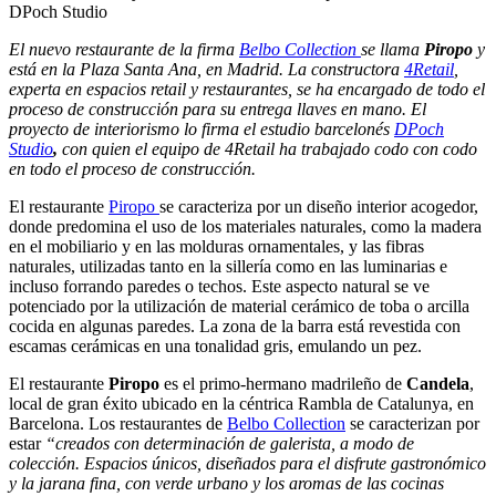
El nuevo restaurante de la firma
Belbo Collection
se llama
Piropo
y
está en la Plaza Santa Ana, en Madrid. La constructora
4Retail
,
experta en espacios retail y restaurantes, se ha encargado de todo el
proceso de construcción para su entrega llaves en mano. El
proyecto de interiorismo lo firma el estudio barcelonés
DPoch
Studio
,
con quien el equipo de 4Retail ha trabajado codo con codo
en todo el proceso de construcción.
El restaurante
Piropo
se caracteriza por un diseño interior acogedor,
donde predomina el uso de los materiales naturales, como la madera
en el mobiliario y en las molduras ornamentales, y las fibras
naturales, utilizadas tanto en la sillería como en las luminarias e
incluso forrando paredes o techos. Este aspecto natural se ve
potenciado por la utilización de material cerámico de toba o arcilla
cocida en algunas paredes. La zona de la barra está revestida con
escamas cerámicas en una tonalidad gris, emulando un pez.
El restaurante
Piropo
es el primo-hermano madrileño de
Candela
,
local de gran éxito ubicado en la céntrica Rambla de Catalunya, en
Barcelona. Los restaurantes de
Belbo Collection
se caracterizan por
estar
“creados con determinación de galerista, a modo de
colección. Espacios únicos, diseñados para el disfrute gastronómico
y la jarana fina, con verde urbano y los aromas de las cocinas