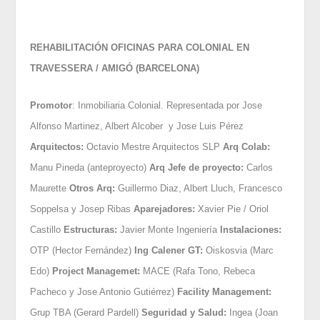
REHABILITACIÓN OFICINAS PARA COLONIAL EN
TRAVESSERA / AMIGÓ (BARCELONA)
Promotor
: Inmobiliaria Colonial. Representada por Jose
Alfonso Martinez, Albert Alcober y Jose Luis Pérez
Arquitectos:
Octavio Mestre Arquitectos SLP
Arq Colab:
Manu Pineda (anteproyecto)
Arq Jefe de proyecto:
Carlos
Maurette
Otros Arq:
Guillermo Diaz, Albert Lluch, Francesco
Soppelsa y Josep Ribas
Aparejadores:
Xavier Pie / Oriol
Castillo
Estructuras:
Javier Monte Ingeniería
Instalaciones:
OTP (Hector Fernández)
Ing Calener GT:
Oiskosvia (Marc
Edo)
Project Managemet:
MACE (Rafa Tono, Rebeca
Pacheco y Jose Antonio Gutiérrez)
Facility Management:
Grup TBA (Gerard Pardell)
Seguridad y Salud:
Ingea (Joan