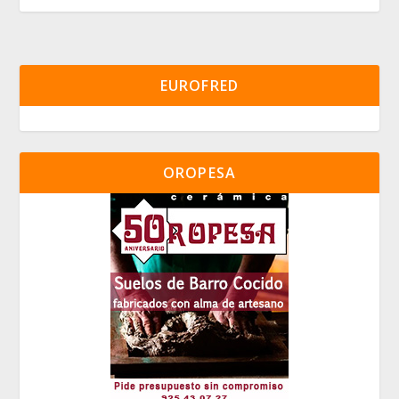
EUROFRED
OROPESA