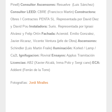
Pinell)
Consultor Ascensores:
Resuelve (Luis Sánchez)
Consultor LEED:
CBRE (Francisco Martin)
Constructora:
Obres I Contractes PENTA SL. Representada por David Diez
y David Pou
Instaladora:
Suris. Representada por Ignasi
Alvárez y Felip Ortín
Fachada:
Acieroid. Emilio Gonzalez,
Javier Alcaraz, Vicente Ventura (jefe de Obra)
Ascensores:
Schindler (Luis Martin Fraile)
Iluminación:
Korled / Lamp /
Ca2L
Ignifugacion:
Roviral
Ensayos:
Applus Tramitación
Licencias:
AB2 (Xavier Alcalá, Inma Polo y Sergi cano)
ECA:
Addient (Ferrán de la Torre)
Fotografías:
Jordi Miralles