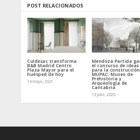
POST RELACIONADOS
Culdesac transforma
Mendoza Partida g
B&B Madrid Centro
el concurso de ideas
Plaza Mayor para el
para la construcción
huésped de hoy
MUPAC: Museo de
Prehistoria y
14 mayo, 2021
Arqueología de
Cantabria
13 julio, 2020
Elegant Themes
WordPres
Designed by
| Powered by