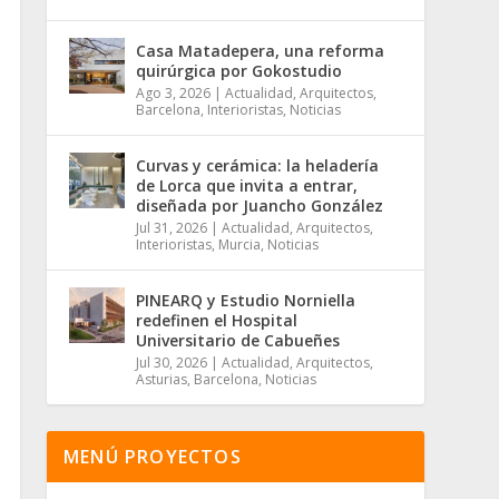
Casa Matadepera, una reforma
quirúrgica por Gokostudio
Ago 3, 2026
|
Actualidad
,
Arquitectos
,
Barcelona
,
Interioristas
,
Noticias
Curvas y cerámica: la heladería
de Lorca que invita a entrar,
diseñada por Juancho González
Jul 31, 2026
|
Actualidad
,
Arquitectos
,
Interioristas
,
Murcia
,
Noticias
PINEARQ y Estudio Norniella
redefinen el Hospital
Universitario de Cabueñes
Jul 30, 2026
|
Actualidad
,
Arquitectos
,
Asturias
,
Barcelona
,
Noticias
MENÚ PROYECTOS