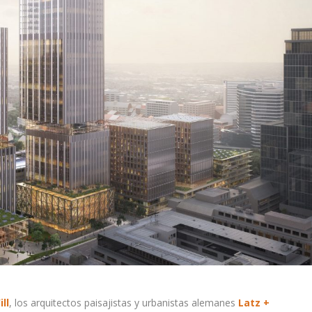
ll
, los arquitectos paisajistas y urbanistas alemanes
Latz +