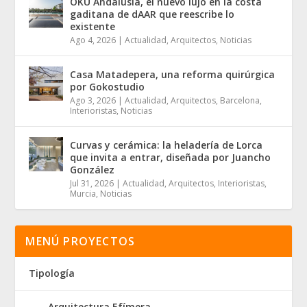
OKU Andalusia, el nuevo lujo en la costa
gaditana de dAAR que reescribe lo
existente
Ago 4, 2026
|
Actualidad
,
Arquitectos
,
Noticias
Casa Matadepera, una reforma quirúrgica
por Gokostudio
Ago 3, 2026
|
Actualidad
,
Arquitectos
,
Barcelona
,
Interioristas
,
Noticias
Curvas y cerámica: la heladería de Lorca
que invita a entrar, diseñada por Juancho
González
Jul 31, 2026
|
Actualidad
,
Arquitectos
,
Interioristas
,
Murcia
,
Noticias
MENÚ PROYECTOS
Tipología
Arquitectura Efímera