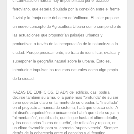
circumvalación natural hoy imposibilitada por el trazado
ferroviario, que estaría dibujada por la conexión entre el frente
fluvial y la franja norte del cerro de Vallbona. El taller propone
un nuevo concepto de Agrocultura Urbana como compendio de
las actuaciones que propondrían paisajes urbanos y
productivos a través de la incorporación de la naturaleza a la
ciudad. Porque,precisamente, se trata de identificar, evaluar y
superponer la geografía natural sobre la urbana. Esto es,
introducir e impulsar los recursos naturales como algo propia
de la ciudad.
RAZAS DE EDIFICIOS. El ADN del edificio, casi podría
decirse también su alma, o la parte más “profunda” de su ser
tiene que estar claro en la mente de su creador. E “insuflado”
en el proyecto a manera de sistema, hará que crezca solo. A
tal diseño arquitectónico únicamente habrá que darle su justa
“alimentación”, equilibrada, que llegue hasta el último detalle;
y las necesarias “horas de sueño”, de reflexión y reposo; en
un clima favorable para su correcta “supervivencia”. Siempre
detrás de la coherencia entre el genotipo y el fenotipo