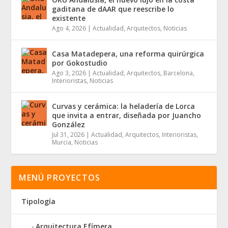
gaditana de dAAR que reescribe lo
existente
Ago 4, 2026
|
Actualidad
,
Arquitectos
,
Noticias
Casa Matadepera, una reforma quirúrgica
por Gokostudio
Ago 3, 2026
|
Actualidad
,
Arquitectos
,
Barcelona
,
Interioristas
,
Noticias
Curvas y cerámica: la heladería de Lorca
que invita a entrar, diseñada por Juancho
González
Jul 31, 2026
|
Actualidad
,
Arquitectos
,
Interioristas
,
Murcia
,
Noticias
MENÚ PROYECTOS
Tipología
Arquitectura Efímera