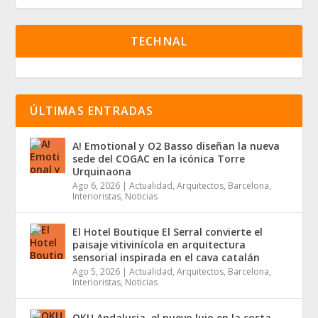
TECHNAL
ÚLTIMAS ENTRADAS
A! Emotional y O2 Basso diseñan la nueva
sede del COGAC en la icónica Torre
Urquinaona
Ago 6, 2026
|
Actualidad
,
Arquitectos
,
Barcelona
,
Interioristas
,
Noticias
El Hotel Boutique El Serral convierte el
paisaje vitivinícola en arquitectura
sensorial inspirada en el cava catalán
Ago 5, 2026
|
Actualidad
,
Arquitectos
,
Barcelona
,
Interioristas
,
Noticias
OKU Andalusia, el nuevo lujo en la costa