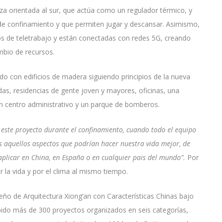
za orientada al sur, que actúa como un regulador térmico, y
e confinamiento y que permiten jugar y descansar. Asimismo,
os de teletrabajo y están conectadas con redes 5G, creando
ambio de recursos.
do con edificios de madera siguiendo principios de la nueva
das, residencias de gente joven y mayores, oficinas, una
 un centro administrativo y un parque de bomberos.
este proyecto durante el confinamiento, cuando todo el equipo
s aquellos aspectos que podrían hacer nuestra vida mejor, de
aplicar en China, en España o en cualquier pais del mundo”.
Por
or la vida y por el clima al mismo tiempo.
ño de Arquitectura Xiong’an con Características Chinas bajo
cibido más de 300 proyectos organizados en seis categorías,