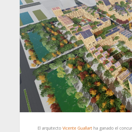
El arquitecto
Vicente Guallart
ha ganado el concur