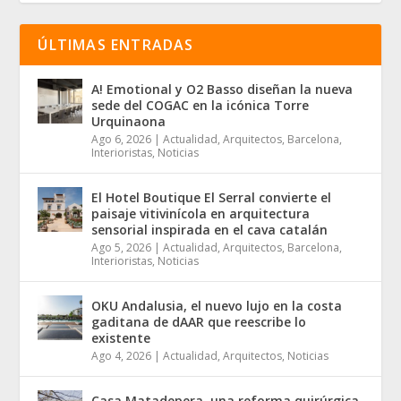
ÚLTIMAS ENTRADAS
A! Emotional y O2 Basso diseñan la nueva
sede del COGAC en la icónica Torre
Urquinaona
Ago 6, 2026
|
Actualidad
,
Arquitectos
,
Barcelona
,
Interioristas
,
Noticias
El Hotel Boutique El Serral convierte el
paisaje vitivinícola en arquitectura
sensorial inspirada en el cava catalán
Ago 5, 2026
|
Actualidad
,
Arquitectos
,
Barcelona
,
Interioristas
,
Noticias
OKU Andalusia, el nuevo lujo en la costa
gaditana de dAAR que reescribe lo
existente
Ago 4, 2026
|
Actualidad
,
Arquitectos
,
Noticias
Casa Matadepera, una reforma quirúrgica