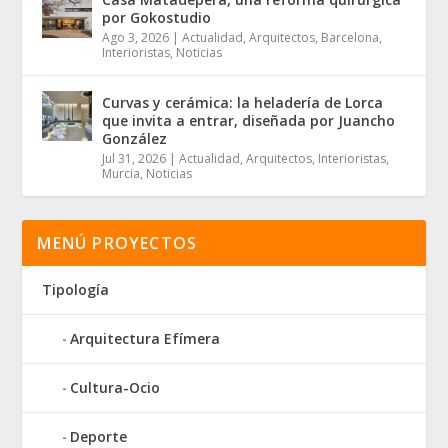
por Gokostudio
Ago 3, 2026
|
Actualidad
,
Arquitectos
,
Barcelona
,
Interioristas
,
Noticias
Curvas y cerámica: la heladería de Lorca
que invita a entrar, diseñada por Juancho
González
Jul 31, 2026
|
Actualidad
,
Arquitectos
,
Interioristas
,
Murcia
,
Noticias
MENÚ PROYECTOS
Tipología
Arquitectura Efímera
Cultura-Ocio
Deporte