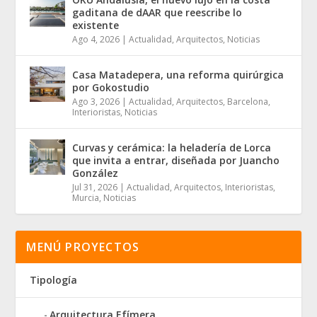
gaditana de dAAR que reescribe lo
existente
Ago 4, 2026
|
Actualidad
,
Arquitectos
,
Noticias
Casa Matadepera, una reforma quirúrgica
por Gokostudio
Ago 3, 2026
|
Actualidad
,
Arquitectos
,
Barcelona
,
Interioristas
,
Noticias
Curvas y cerámica: la heladería de Lorca
que invita a entrar, diseñada por Juancho
González
Jul 31, 2026
|
Actualidad
,
Arquitectos
,
Interioristas
,
Murcia
,
Noticias
MENÚ PROYECTOS
Tipología
Arquitectura Efímera