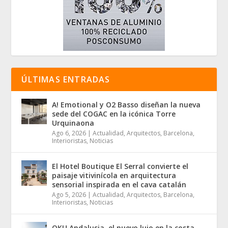
ÚLTIMAS ENTRADAS
A! Emotional y O2 Basso diseñan la nueva
sede del COGAC en la icónica Torre
Urquinaona
Ago 6, 2026
|
Actualidad
,
Arquitectos
,
Barcelona
,
Interioristas
,
Noticias
El Hotel Boutique El Serral convierte el
paisaje vitivinícola en arquitectura
sensorial inspirada en el cava catalán
Ago 5, 2026
|
Actualidad
,
Arquitectos
,
Barcelona
,
Interioristas
,
Noticias
OKU Andalusia, el nuevo lujo en la costa