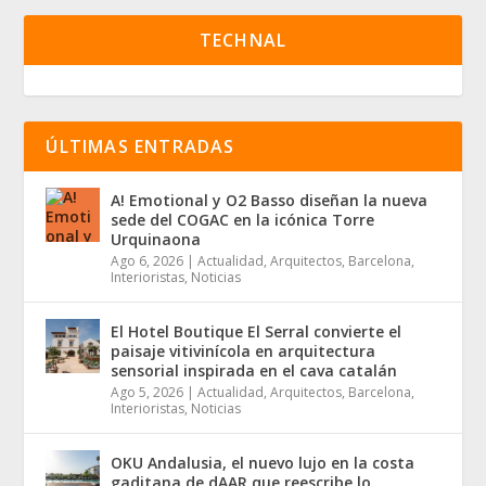
TECHNAL
ÚLTIMAS ENTRADAS
A! Emotional y O2 Basso diseñan la nueva
sede del COGAC en la icónica Torre
Urquinaona
Ago 6, 2026
|
Actualidad
,
Arquitectos
,
Barcelona
,
Interioristas
,
Noticias
El Hotel Boutique El Serral convierte el
paisaje vitivinícola en arquitectura
sensorial inspirada en el cava catalán
Ago 5, 2026
|
Actualidad
,
Arquitectos
,
Barcelona
,
Interioristas
,
Noticias
OKU Andalusia, el nuevo lujo en la costa
gaditana de dAAR que reescribe lo