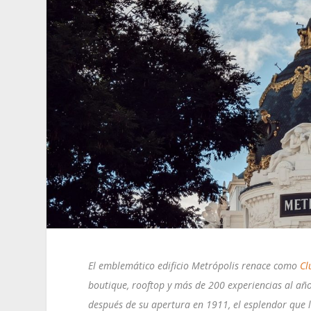
El emblemático edificio Metrópolis renace como
Cl
boutique, rooftop y más de 200 experiencias al añ
después de su apertura en 1911, el esplendor que lo