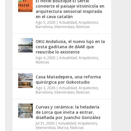
El Hotel Boutique El Serral
convierte el paisaje vitivinícola en
arquitectura sensorial inspirada
en el cava catalán
Ago 5, 2026
|
Actualidad
,
Arquitectos
,
Barcelona
,
Interioristas
,
Noticias
OKU Andalusia, el nuevo lujo en la
costa gaditana de dAAR que
reescribe lo existente
Ago 4, 2026
|
Actualidad
,
Arquitectos
,
Noticias
Casa Matadepera, una reforma
quirúrgica por Gokostudio
Ago 3, 2026
|
Actualidad
,
Arquitectos
,
Barcelona
,
Interioristas
,
Noticias
Curvas y cerámica: la heladería
de Lorca que invita a entrar,
diseñada por Juancho González
Jul 31, 2026
|
Actualidad
,
Arquitectos
,
Interioristas
,
Murcia
,
Noticias