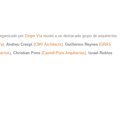
rganizado por
Grupo Vía
reunió a un destacado grupo de arquitectos
ra)
,
Andreu Crespí
(
CMV Architects
),
Guillermo Reynes
(
GRAS
tectos
),
Christian Pons
(
Castell-Pons Arquitectes
),
Israel Robles