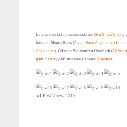
Este evento lúdico patrocinado por
Gira Smart Click
y o
formado
Álvaro Sans
(
Álvaro Sans Arquitectura Hotele
Arquitectos
),
Cristian Santandreu Utermark
(
A2 Arqui
(
Llull Sastre
) y
Mª Ángeles Cabrera
(
Silestura
).
Post Views:
1.316